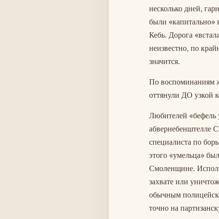
несколько дней, гар
были «капитально» в
Кебь. Дорога «встал
неизвестно, по крайн
значится.
По воспоминаниям ж
оттянули ДО узкой к
Любителей «бефель у
абвернебенштелле С
специалиста по борь
этого «умельца» был
Смоленщине. Использ
захвате или уничтож
обычным полицейски
точно на партизанск