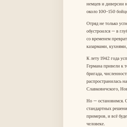
немцев и диверсии н
около 100-150 бойц
Отряд не только усп
обустроился — в глу
со временем превра
казармами, кухнями,
К лету 1942 года ус
Германа привели к т
бригада, численност
распространилась н
Славковичского, Нов
Но — остановимся. О
стандартных решения
примеров, и всё буд
человеке.