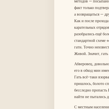
методов — посыпание
факт только подтвер
а возвращаться — др
Как и после прохода
карательных отрядов 
разобрались ещё бол
стандартной схеме 
гати. Точно неизвест
Живой. Значит, гать 
Абверовец, довольно
его в обход мин име
Гать всё-таки взорв
пришлось, болото с
бесследно пропасть 
найти не пытались д
С местным населени