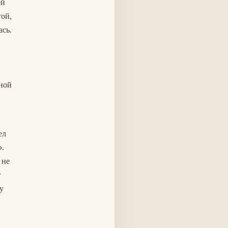
ей
гой,
ась.
ной
ел
».
 не
г
у