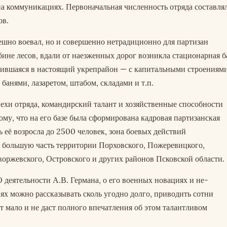
а коммуникациях. Первоначальная численность отряда составля
ов.
ешно воевал, но и совершенно нетрадиционно для партизан
бине лесов, вдали от наезженных дорог возникла стационарная ба
тившаяся в настоящий укрепрайон — с капитальными строениями
 банями, лазаретом, штабом, складами и т.п.
пехи отряда, командирский талант и хозяйственные способности
ому, что на его базе была сформирована кадровая партизанская
ь её возросла до 2500 человек, зона боевых действий
а большую часть территории Порховского, Пожеревицкого,
оржевского, Островского и других районов Псковской области.
 деятельности А.В. Германа, о его военных новациях и не-
х можно рассказывать сколь угодно долго, приводить сотни
ет мало и не даст полного впечатления об этом талантливом