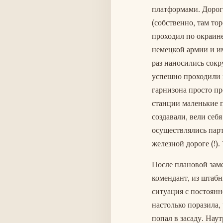
платформами. Дорог
(собственно, там то
проходил по окраин
немецкой армии и и
раз наносились сок
успешно проходили н
гарнизона просто п
станции маленькие п
создавали, вели себ
осуществлялись парт
железной дороге (!).
После плановой зам
комендант, из штаб
ситуация с постоян
настолько поразила,
попал в засаду. Нау