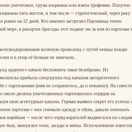
низон уничтожен, грузы взорваны или взяты трофеями. Попутно
зорваны пять мостов, в том числе — стратегический, через реку
а» ровно на 12 дней. Кто именно застрелил Паульвица точно
ей мере, в рапортах бригады этот подвиг ни за кем из партизан 
елезнодорожников колючую проволоку с путей немцы вскоре
олеи и в упор её больше не замечали.
нд орднунг» начало беспокоить такое безобразие. Из
моленска прибыла спецгруппа под началом авторитетного
бе с партизанами (имя не сохранилось, да и неважно). На совест
о около десятка уничтоженных партизанских отрядов на
уя свои агентурные каналы, Герман выявил секрет его успеха:
ении партизан с них снимали одежду и обувь, давали понюхать
м ищейкам — после чего отряд карателей выдвигался по следа
ую базу, минуя все топи, засады и мины. Использование извест