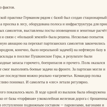
о фактов.
ской практике Германом рядом с базой был создан стационарный
а просека в лесу, оборудована полоса и инфраструктура для при
ых самолетов, выставлены посты оповещения и зенитные расчёт
 и связи с «большой землей» была решена. Несколько попыток
ьную авиацию на перехват партизанских самолетов закончились
аэродром, конечно, было нереальной задачей) на нефтяную базу в
асклады в поселке Пушкинские Горы, в результате были
одные запасы горючего, боеприпасов и прочего. Полк оказался
 смог выполнять боевые задачи на фронте. За партизан могли и
такие последствия можно реально «загреметь». Командир полка
ливо понимал. И самолеты в «лес» летали регулярно.
ого показалось мало. В ходе одной из вылазок была обнаружена
о от базы «торфяная» узкоколейная железная дорога с брошенн
и отступлении подвижным составом — паровозами, вагонами и