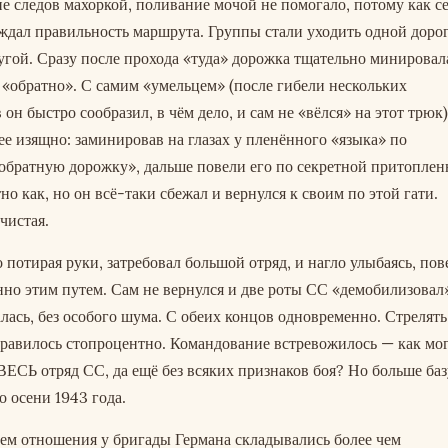
 следов махоркой, поливание мочой не помогало, потому как с
ждал правильность маршрута. Группы стали уходить одной доро
угой. Сразу после прохода «туда» дорожка тщательно минировал
 «обратно». С самим «умельцем» (после гибели нескольких
он быстро сообразил, в чём дело, и сам не «вёлся» на этот трюк)
ее изящно: заминировав на глазах у пленённого «языка» по
«обратную дорожку», дальше повели его по секретной притоплен
но как, но он всё-таки сбежал и вернулся к своим по этой гати.
чистая.
 потирая руки, затребовал большой отряд, и нагло улыбаясь, пов
нно этим путем. Сам не вернулся и две роты СС «демобилизовал
алась, без особого шума. С обеих концов одновременно. Стрелять
правилось стопроцентно. Командование встревожилось — как мо
ВЕСЬ отряд СС, да ещё без всяких признаков боя? Но больше баз
о осени 1943 года.
ем отношения у бригады Германа складывались более чем