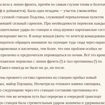
а вела к линии фронта, причём по самым глухим топям и болота
рф и добывается). Была одна незадача — участок узкоколейки
е узловой станции Подсевы, служившей перевалочным пунктом
мевшей сильный гарнизон. При необходимости перевозок кажды
рушительные удары по станции и «под шумок» партизанские сос
ехорошее место. В конце концов (жить-то хочется) командован
рекратило обращать внимание на снующие туда-сюда через окра
аровозики и вагончики, тем более, что они проблем особых не
я прилично и предпочитали перемещаться по ночам. Всё это врем
изанские перевозки с линии фронта (!) в тыл противника (!) по
 Такого никогда не было ни до, ни после.
ены прежнего состава гарнизона на станцию прибыл новый
ных, майор Паульвиц. Несмотря на «тонкие» намеки сменщика,
но следующими через его станцию составами противника его
 что тем же вечером путь был перерезан и очередной транспорт
тро станция была стремительным ударом захвачена и удерживалас