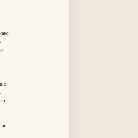
нако
ь
ко
лне
.
ько
бре