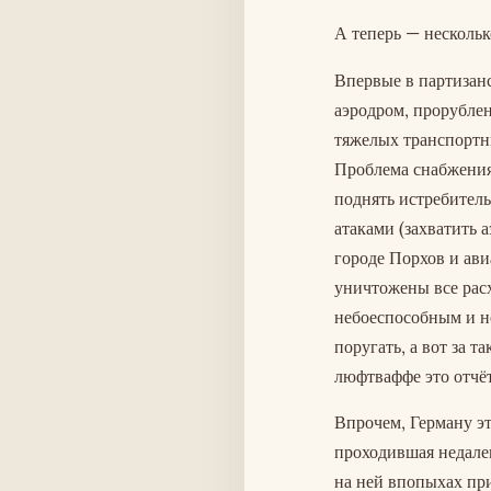
А теперь — нескольк
Впервые в партизан
аэродром, прорублен
тяжелых транспортн
Проблема снабжения
поднять истребител
атаками (захватить 
городе Порхов и ави
уничтожены все расх
небоеспособным и не
поругать, а вот за 
люфтваффе это отчёт
Впрочем, Герману эт
проходившая недалек
на ней впопыхах пр