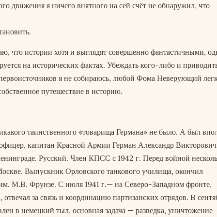
ого движения я ничего внятного на сей счёт не обнаружил, что
тановить.
аю, что истории хотя и выглядят совершенно фантастичными, од
руется на исторических фактах. Убеждать кого-либо и приводит
первоисточников я не собираюсь, любой Фома Неверующий лег
собственное путешествие в историю.
никакого таинственного «товарища Германа» не было. А был впо
офицер, капитан Красной Армии Герман Александр Викторович
 Ленинграде. Русский. Член КПСС с 1942 г. Перед войной нескол
 Москве. Выпускник Орловского танкового училища, окончил
м. М.В. Фрунзе. С июля 1941 г.— на Северо-Западном фронте,
, отвечал за связь и координацию партизанских отрядов. В сентя
влен в немецкий тыл, основная задача — разведка, уничтожение