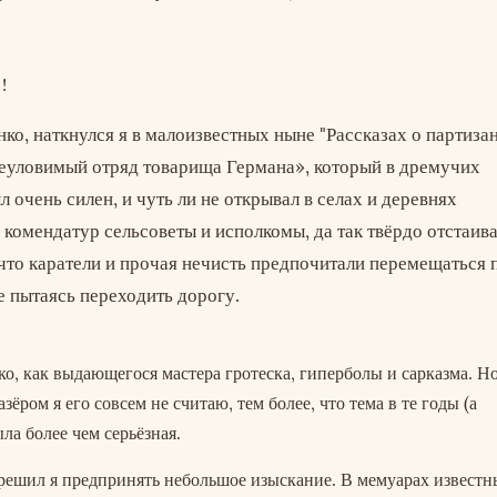
!
о, наткнулся я в малоизвестных ныне "Рассказах о партиза
еуловимый отряд товарища Германа», который в дремучих
л очень силен, и чуть ли не открывал в селах и деревнях
комендатур сельсоветы и исполкомы, да так твёрдо отстаив
что каратели и прочая нечисть предпочитали перемещаться 
е пытаясь переходить дорогу.
о, как выдающегося мастера гротеска, гиперболы и сарказма. Но
ром я его совсем не считаю, тем более, что тема в те годы (а
ыла более чем серьёзная.
о решил я предпринять небольшое изыскание. В мемуарах известн