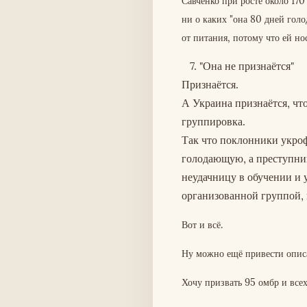
Савченко при росте около 170
ни о каких "она 80 дней голо
от питания, потому что ей нос
7. "Она не признаётся"
Признаётся.
А Украина признаётся, что
группировка.
Так что поклонники укроф
голодающую, а преступни
неудачницу в обучении и 
организованной группой, к
Вот и всё.
Ну можно ещё привести описа
Хочу призвать 95 омбр и всех