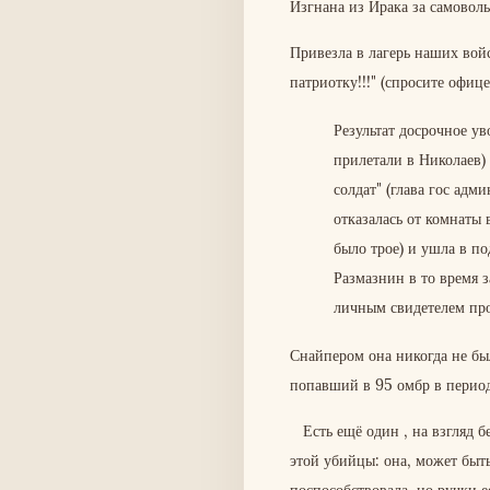
Изгнана из Ирака за самоволь
Привезла в лагерь наших вой
патриотку!!!" (спросите офиц
Результат досрочное у
прилетали в Николаев) 
солдат" (глава гос адми
отказалась от комнаты
было трое) и ушла в п
Размазнин в то время 
личным свидетелем про
Снайпером она никогда не бы
попавший в 95 омбр в период
Есть ещё один , на взгляд б
этой убийцы: она, может быть
поспособствовала, но ручки ее