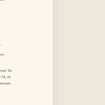
.
ого
там". По
у-24, ей
екторат,