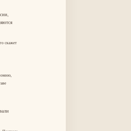
сии,
ляются
го скажет
помню,
таве
вали