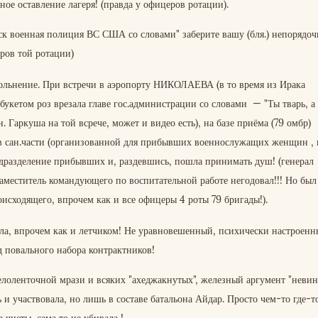
ное оставление лагеря! (правда у офицеров ротации).
ск военная полиция ВС США со словами" заберите вашу (бля.) непорядо
еров той ротации)
вольнение. При встречи в аэропорту НИКОЛАЕВА (в то время из Ирака
букетом роз врезала главе гос.администрации со словами — "Ты тварь, а 
н. Гаркуша на той всрече, может и видео есть), на базе приёма (79 омбр)
 в сан.части (организованной для прибывших военнослужащих женщин , 
одразделение прибывших и, раздевшись, пошла принимать душ! (генерал
заместитель командующего по воспитательной работе негодовал!!! Но был
исходящего, впрочем как и все офицеры 4 роты 79 бригады!).
ла, впрочем как и летчиком! Не уравновешенный, психически настроенн
 повального набора контрактников!
елоленточной мрази и всяких "ахеджакнутых", железный аргумент "неви
 и участвовала, но лишь в составе батальона Айдар. Просто чем-то где-т
 чисты, сама то не убивала !