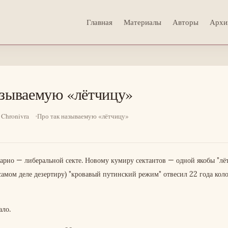
Главная
Материалы
Авторы
Архи
азываемую «лётчицу»
 Chronivra
Про так называемую «лётчицу»
рно — либеральной секте. Новому кумиру сектантов — одной якобы "лё
самом деле дезертиру) "кровавый путинский режим" отвесил 22 года кол
ало.