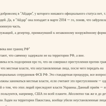
оброволец в "Айдаре", у которого никакого официального статуса нет, т.е
ей. Да, в "Айдар" она попадает в марте 2014 — го, поняв, что забурлил
военную часть.
нослужащий, а дезертир, примкнувший к незаконному вооружённому фор
овека вне границ РФ"
тают, что савченку задержали не на территории РФ, а вне.
века есть подозрения про то, что он совершил преступления против гра
 что местные власти, что неустановленные лица, после чего передать на
ициальных сотрудников ФСБ РФ. Это стандартная процедура, все вопрос
олжны заниматься местные власти, если считают это преступлением — од
 о том, что этих людей преследуют власти Украины. Данный приём — н
ользуются, например, США по всей планете. Абсолютно так же и до дет
н Ладен на территории Пакистана, вообще убили неустановленные лиц