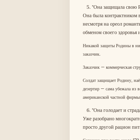
5. "Она защищала свою 
Она была контрактником 
несмотря на ореол роман
обменом своего здоровья и
Никакой защиты Родины в них 
заказчик.
Заказчик — коммерческая стру
Солдат защищает Родину, наё
дезертир — сама убежала из в
американской частной фирмы
6. "Она голодает и страд
Уже разобрано многократн
просто другой рацион пит