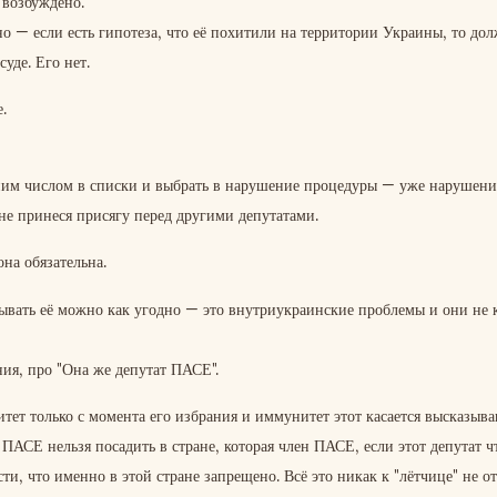
 возбуждено.
но — если есть гипотеза, что её похитили на территории Украины, то до
уде. Его нет.
е.
ним числом в списки и выбрать в нарушение процедуры — уже нарушени
 не принеся присягу перед другими депутатами.
на обязательна.
зывать её можно как угодно — это внутриукраинские проблемы и они не 
ния, про "Она же депутат ПАСЕ".
тет только с момента его избрания и иммунитет этот касается высказыв
а ПАСЕ нельзя посадить в стране, которая член ПАСЕ, если этот депутат ч
сти, что именно в этой стране запрещено. Всё это никак к "лётчице" не о