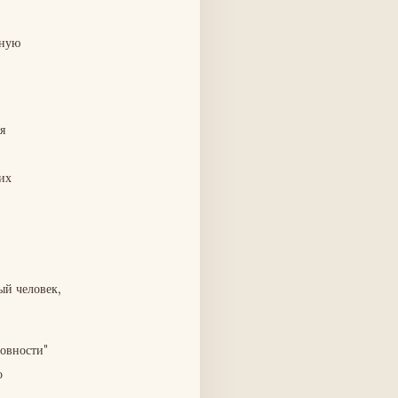
чную
я
их
ый человек,
новности"
о