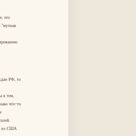
. это
а "мутная
мированию
ждан РФ, то
ы к тем,
нако что-то
е
алей.
а из США