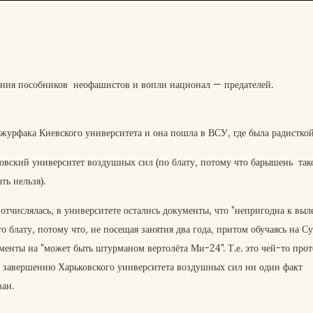
ания пособников неофашистов и вопли национал — предателей.
 журфака Киевского университета и она пошла в ВСУ, где была радисткой
ковский университет воздушных сил (по блату, потому что барышень так
ть нельзя).
отчислялась, в университете остались документы, что "непригодна к выле
о блату, потому что, не посещая занятия два года, притом обучаясь на С
менты на "может быть штурманом вертолёта Ми-24". Т.е. это чей-то прот
По завершению Харьковского университета воздушных сил ни один факт
ан.