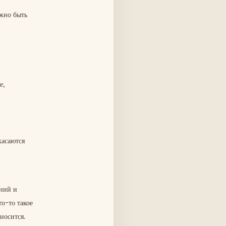
лжно быть
е,
касаются
аний и
то-то такое
тносится.