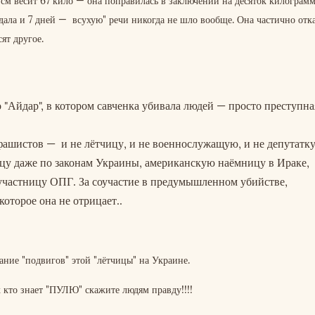
 см весит 67 кило — она поправилась в заключении на десяток килограмм
дала и 7 дней — всухую" речи никогда не шло вообще. Она частично отк
ят другое.
 "Айдар", в котором савченка убивала людей — просто преступна
ашистов — и не лётчицу, и не военнослужащую, и не депутатку
цу даже по законам Украины, американскую наёмницу в Ираке,
участницу ОПГ. За соучастие в предумышленном убийстве,
оторое она не отрицает..
ние "подвигов" этой "лётчицы" на Украине.
 кто знает "ПУЛЮ" скажите людям правду!!!!