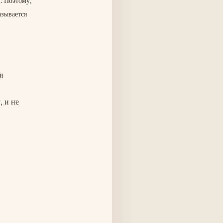
. Поэтому,
азывается
я
, и не