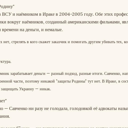
Родину"
в ВСУ и наёмником в Ираке в 2004-2005 году. Обе этих профес
тики вокруг наёмников, созданный американскими фильмами, яв
 времени на деньги, и немалые.
нет, стрелять в кого скажет заказчик и помогать другим убивать тех, ко
ктура.
мник зарабатывает деньги — разный подход, разные итоги. Савченко, на
оенной части, поэтому никакой "защиты Родины" тут нет. В Ираке, в сос
 защищать Украину — никак.
ает"
о — Савченко ни разу не голодала, голодовкой её адвокаты назы
ания.