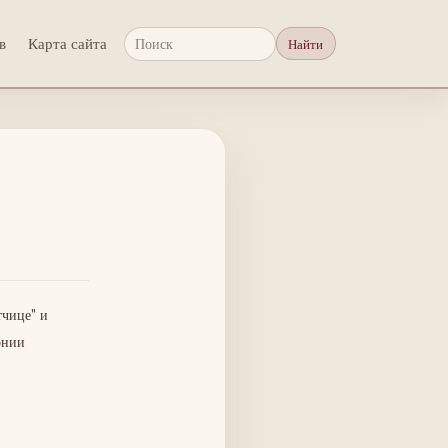
в
Карта сайта
Найти
Поиск
тчице" и
онии