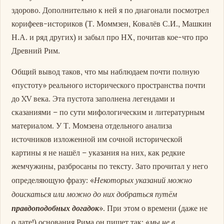
здорово. Дополнительно к ней я по диагонали посмотрел
корифеев-историков (Т. Моммзен, Ковалёв С.И., Машкин
Н.А. и ряд других) и забыл про НХ, почитав кое-что про
Древний Рим.
Общий вывод таков, что мы наблюдаем почти полную
«пустоту» реального исторического пространства почти
до XV века. Эта пустота заполнена легендами и
сказаниями – по сути мифологическим и литературным
материалом. У Т. Момзена отдельного анализа
источников изложенной им сочной исторической
картины я не нашёл – указания на них, как редкие
жемчужины, разбросаны по тексту. Зато прочитал у него
Некоторых указаний можно
определяющую фразу: «
доискаться или можно до них добраться путём
правдоподобных догадок
». При этом о времени (даже не
мы не в
о дате!) основания Рима он пишет так: «