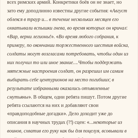
всех римских армий. Конкретики боёв он не знает, но
Август
зато ему доподлинно известны другие события: «
облекся в траур и… в течение нескольких месяцев его
охватывали вспышки гнева, во время которых он кричал:
«Вар, верни легионы!
Во время любого собрания, к
». «
примеру, по окончании торжественного шествия войска,
солдаты могут возгласами потребовать, чтобы один из
них получил то или иное звание….Чтобы поддержать
мятежные настроения солдат, он разрешил им самим
выбирать себе центурионов на место погибших; в
результате избранными оказались отъявленные
смутьяны
». В общем, одни ребята пишут. Потом другие
ребята ссылаются на них и добавляют свои
«правдоподобные догадки». Дело доходит уже до
некоторые из
описания в научных трудах (?!) сцен: «…
воинов, схватив его руку как бы для поцелуя, всовывали в