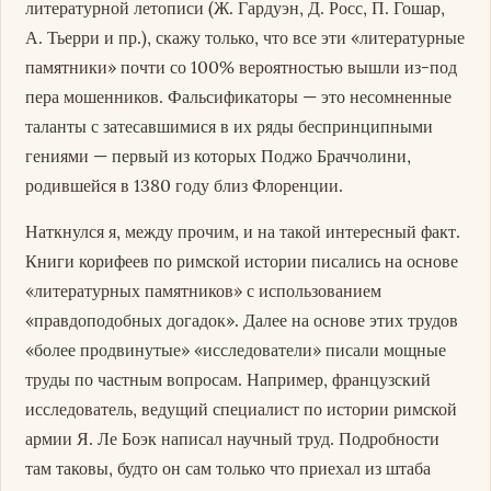
литературной летописи (Ж. Гардуэн, Д. Росс, П. Гошар,
А. Тьерри и пр.), скажу только, что все эти «литературные
памятники» почти со 100% вероятностью вышли из-под
пера мошенников. Фальсификаторы — это несомненные
таланты с затесавшимися в их ряды беспринципными
гениями — первый из которых Поджо Браччолини,
родившейся в 1380 году близ Флоренции.
Наткнулся я, между прочим, и на такой интересный факт.
Книги корифеев по римской истории писались на основе
«литературных памятников» с использованием
«правдоподобных догадок». Далее на основе этих трудов
«более продвинутые» «исследователи» писали мощные
труды по частным вопросам. Например, французский
исследователь, ведущий специалист по истории римской
армии Я. Ле Боэк написал научный труд. Подробности
там таковы, будто он сам только что приехал из штаба