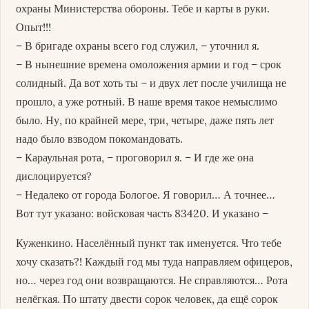
охраны Министерства обороны. Тебе и карты в руки.
Опыт!!!
– В бригаде охраны всего год служил, – уточнил я.
– В нынешние времена омоложения армии и год – срок
солидный. Да вот хоть ты – и двух лет после училища не
прошло, а уже ротный. В наше время такое немыслимо
было. Ну, по крайней мере, три, четыре, даже пять лет
надо было взводом покомандовать.
– Караульная рота, – проговорил я. – И где же она
дислоцируется?
– Недалеко от города Бологое. Я говорил… А точнее…
Вот тут указано: войсковая часть 83420. И указано –
Куженкино. Населённый пункт так именуется. Что тебе
хочу сказать?! Каждый год мы туда направляем офицеров,
но… через год они возвращаются. Не справляются… Рота
нелёгкая. По штату двести сорок человек, да ещё сорок