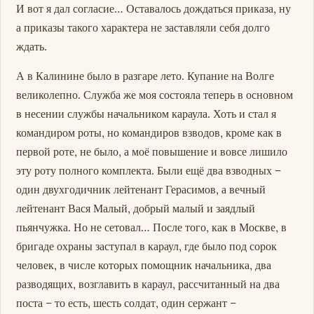
И вот я дал согласие… Оставалось дождаться приказа, ну
а приказы такого характера не заставляли себя долго
ждать.
А в Калинине было в разгаре лето. Купание на Волге
великолепно. Служба же моя состояла теперь в основном
в несении службы начальником караула. Хоть и стал я
командиром роты, но командиров взводов, кроме как в
первой роте, не было, а моё повышение и вовсе лишило
эту роту полного комплекта. Были ещё два взводных –
один двухгодичник лейтенант Герасимов, а вечный
лейтенант Вася Малый, добрый малый и заядлый
пьянчужка. Но не сетовал… После того, как в Москве, в
бригаде охраны заступал в караул, где было под сорок
человек, в числе которых помощник начальника, два
разводящих, возглавить в караул, рассчитанный на два
поста – то есть, шесть солдат, один сержант –