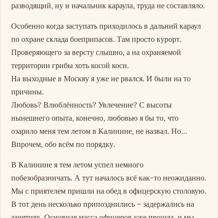
разводящий, ну и начальник караула, труда не составляло.
Особенно когда заступать приходилось в дальний караул
по охране склада боеприпасов. Там просто курорт.
Проверяющего за версту слышно, а на охраняемой
территории грибы хоть косой коси.
На выходные в Москву я уже не рвался. И были на то
причины.
Любовь? Влюблённость? Увлечение? С высоты
нынешнего опыта, конечно, любовью я бы то, что
озарило меня тем летом в Калинине, не назвал. Но…
Впрочем, обо всём по порядку.
В Калинине я тем летом успел немного
побезобразничать. А тут началось всё как-то неожиданно.
Мы с приятелем пришли на обед в офицерскую столовую.
В тот день несколько припозднились – задержались на
занятиях. Основная масса офицеров уже прошла, и мы