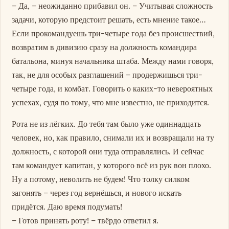
– Да, – неожиданно прибавил он. – Учитывая сложность
задачи, которую предстоит решать, есть мнение такое…
Если прокомандуешь три-четыре года без происшествий,
возвратим в дивизию сразу на должность командира
батальона, минуя начальника штаба. Между нами говоря,
так, не для особых разглашений – продержишься три-
четыре года, и комбат. Говорить о каких-то невероятных
успехах, судя по тому, что мне известно, не приходится.
Рота не из лёгких. До тебя там было уже одиннадцать
человек, но, как правило, снимали их и возвращали на ту
должность, с которой они туда отправлялись. И сейчас
там командует капитан, у которого всё из рук вон плохо.
Ну а потому, неволить не будем! Что толку силком
загонять – через год вернёшься, и нового искать
придётся. Даю время подумать!
– Готов принять роту! – твёрдо ответил я.