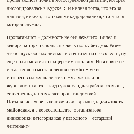
пропагандиста полка в мотострелковой дивизии, которая
дислоцировалась в Курске. Я и не знал тогда, что это за
дивизия, не знал, что такая же кадрированная, что и та, в
которой служил.
Пропагандист – должность не бей лежачего. Видел я
майора, который слонялся у нас в полку без дела. Разве
что выпуск боевых листков и стенгазет на его совести, ну
ещё политзанятия с офицерским составом. Но я вовсе не
искал тёплого места и лёгкой службы – меня
интересовала журналистика. Ну а уж коли не
журналистика, то – тогда уж командная работа, хотя она,
естественно, и потяжелее пропагандисткой.
Посыпались «прельщения»: и оклад выше, и
должность
майорска
я, а у корреспондента-организатора
дивизионки категория как у взводного – «старший
лейтенант»