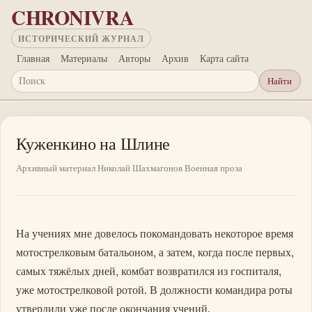
Перейти к основному содержанию
CHRONIVRA
ИСТОРИЧЕСКИЙ ЖУРНАЛ
Главная
Материалы
Авторы
Архив
Карта сайта
Найти
Поиск
Куженкино на Шлине
Архивный материал
Николай Шахмагонов
Военная проза
На учениях мне довелось покомандовать некоторое время
мотострелковым батальоном, а затем, когда после первых,
самых тяжёлых дней, комбат возвратился из госпиталя,
уже мотострелковой ротой. В должности командира роты
утвердили уже после окончания учений.