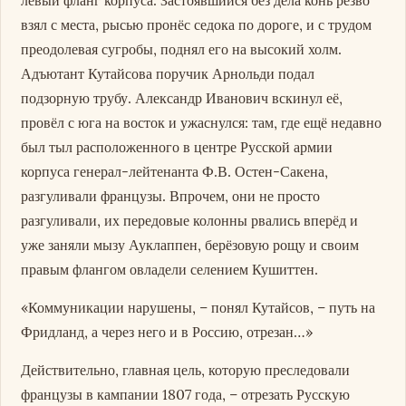
взял с места, рысью пронёс седока по дороге, и с трудом
преодолевая сугробы, поднял его на высокий холм.
Адъютант Кутайсова поручик Арнольди подал
подзорную трубу. Александр Иванович вскинул её,
провёл с юга на восток и ужаснулся: там, где ещё недавно
был тыл расположенного в центре Русской армии
корпуса генерал-лейтенанта Ф.В. Остен-Сакена,
разгуливали французы. Впрочем, они не просто
разгуливали, их передовые колонны рвались вперёд и
уже заняли мызу Ауклаппен, берёзовую рощу и своим
правым флангом овладели селением Кушиттен.
«Коммуникации нарушены, – понял Кутайсов, – путь на
Фридланд, а через него и в Россию, отрезан…»
Действительно, главная цель, которую преследовали
французы в кампании 1807 года, – отрезать Русскую