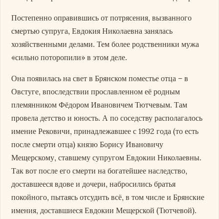
Постепенно оправившись от потрясения, вызванного
смертью супруга, Евдокия Николаевна занялась
хозяйственными делами. Тем более родственники мужа
«сильно поторопили» в этом деле.
Она появилась на свет в Брянском поместье отца – в
Овстуге, впоследствии прославленном её родным
племянником Фёдором Ивановичем Тютчевым. Там
провела детство и юность. А по соседству располагалось
имение Рековичи, принадлежавшее с 1992 года (то есть
после смерти отца) князю Борису Ивановичу
Мещерскому, ставшему супругом Евдокии Николаевны.
Так вот после его смерти на богатейшее наследство,
доставшееся вдове и дочери, набросились братья
покойного, пытаясь отсудить всё, в том числе и Брянские
имения, доставшиеся Евдокии Мещерской (Тютчевой).