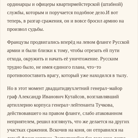
ординарцы и офицеры квартирмейстерской (штабной)
службы, которым и поручается подобное дело.И вот
теперь, в разгар сражения, он и вовсе бросил армию на
произвол судьбы.
Французы продвигались вперёд на левом фланге Русской
армии и были близки к тому, чтобы отрезать ей пути
отхода, окружить и начать её уничтожение. Русским
трудно было, не имея единого плана, что-то
противопоставить врагу, который уже находился в тылу.
Но в этот момент двадцатидвухлетний генерал-майор
граф Александр Иванович Кутайсов, возглавлявший
артиллерию корпуса генерал-лейтенанта Тучкова,
действовавшего на правом фланге, слабо атакованном
неприятелем, решил взглянуть, что же делается на других
участках сражения. Вскочив на коня, он отправился на
левый фланг корпуса. Застоявшийся без дела конь резво