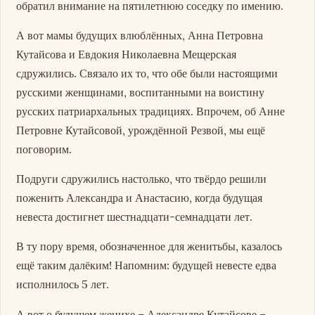
обратил внимание на пятилетнюю соседку по имению.
А вот мамы будущих влюблённых, Анна Петровна
Кутайсова и Евдокия Николаевна Мещерская
сдружились. Связало их то, что обе были настоящими
русскими женщинами, воспитанными на воистину
русских патриархальных традициях. Впрочем, об Анне
Петровне Кутайсовой, урождённой Резвой, мы ещё
поговорим.
Подруги сдружились настолько, что твёрдо решили
поженить Александра и Анастасию, когда будущая
невеста достигнет шестнадцати-семнадцати лет.
В ту пору время, обозначенное для женитьбы, казалось
ещё таким далёким! Напомним: будущей невесте едва
исполнилось 5 лет.
А вот о будущем женихе – Александре Кутайсове –