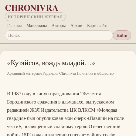
Перейти к основному содержанию
CHRONIVRA
ИСТОРИЧЕСКИЙ ЖУРНАЛ
Главная
Материалы
Авторы
Архив
Карта сайта
Найти
Поиск
«Кутайсов, вождь младой…»
Архивный материал
Редакция Chronivra
Политика и общество
В 1987 году в канун празднования 175-летия
Бородинского сражения в альманахе, выпускаемом
редакцией ЖЗЛ Издательства ЦК ВЛКСМ «Молодая
гвардия» был опубликован мой очерк «Павший на поле
чести», посвящённый славному герою Отечественной
войны 1812 года артиллерии генерал-майору графу