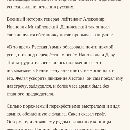
успеха, сильно потеснив русских.
Военный историк генерал-лейтенант Александр
Иванович Михайловский-Данилевский так описал
сложившуюся обстановку после прорыва французов:
«В то время Русская Армия образовала почти прямой
угол, стоя под перекрёстным огнём Наполеона и Даву.
Тем затруднительнее явилось положение её, что
посылаемые к Беннигсену адъютанты не могли найти
его. Желая ускорить движение Лестока, он сам поехал ему
навстречу, заблудился, и более часа армия была без
главного предводителя.
Сильно поражаемый перекрёстными выстрелами и видя
армию, обойдённую с фланга, Сакен сказал графу
Остерману и стоявшему рядом начальнику конницы
левого крыла Панину: «Беннигсен исчез; я остаюсь