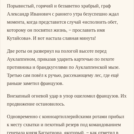
Порывистый, горячий и беззаветно храбрый, граф
Александр Иванович с раннего утра безуспешно ждал
момента, когда представится случай «исполнить обет,
которому он посвятил жизнь, – прославить имя
Кутайсова». И вот настала славная минута!
Две роты он развернул на пологой высоте перед
Ауклаппеном, приказав ударить картечью по пехоте
противника и брандкугелями по Ауклаппенской мызе.
Третью сам повёл к ручью, рассекающему лес, где ещё
раньше заметил французов.
Внезапный огневой удар в упор ошеломил французов. Их
продвижение остановилось.
Одновременно с конноартиллерийскими ротами прибыл
к месту схватки и пехотный резерв под командованием
генерала князя Багратиона, «который, – как отметил в