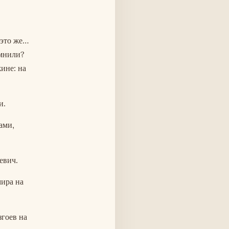
 это же…
омнили?
жине: на
и.
ами,
евич.
мира на
гоев на