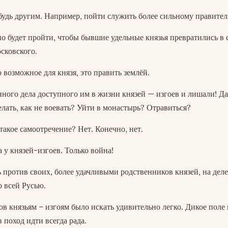
ибудь другим. Например, пойти служить более сильному правител
о будет пройти, чтобы бывшие удельные князья превратились в
сковского.
 возможное для князя, это править землёй.
нного дела доступного им в жизни князей — изгоев и лишали! Да
елать, как не воевать? Уйти в монастырь? Отравиться?
такое самоотречение? Нет. Конечно, нет.
 у князей-изгоев. Только война!
 против своих, более удачливыми родственников князей, на деле
о всей Русью.
ов князьям – изгоям было искать удивительно легко. Дикое поле
в поход идти всегда рада.