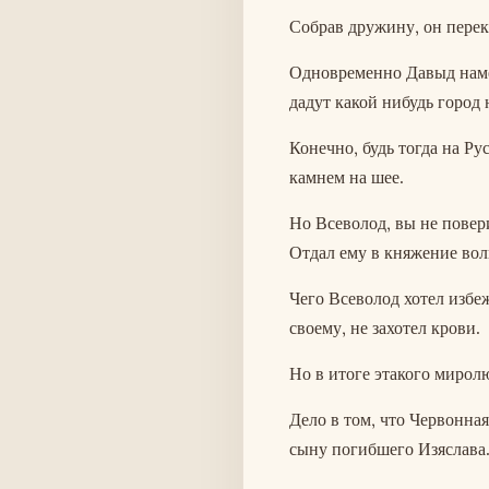
Собрав дружину, он перек
Одновременно Давыд намек
дадут какой нибудь город 
Конечно, будь тогда на Ру
камнем на шее.
Но Всеволод, вы не повери
Отдал ему в княжение во
Чего Всеволод хотел избе
своему, не захотел крови.
Но в итоге этакого мирол
Дело в том, что Червонна
сыну погибшего Изяслава