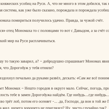
няжеских усобиц на Руси. А, что не много в этом добился, так 
я система, как уже было сказано, порождала и порождала усоби
омаха помириться получилось удачно. Правда, за чужой счёт.
ся» отец Мономаха то с половцами то вот с Давыдом, а за счёт со
кий мир на Руси расплачиваться.
ашу то такую заварил, а? – добродушно спрашивает Мономах яви
, что Дорогобуж у тебя отняли?
вздохнул печально да руками развёл, дескать: «Сам же всё пони
ает Мономах – Нешто городов в округе мало. Сейчас, погодь, п
олость тебе в замен Дорогобужа найдём. Где нибудь….где нибудь…
 трёт лоб, потом его осеняет -… .да, Господи, да вон в той же
а жил, ничего хорошего не приглядел? Ну, чисто случайно так?