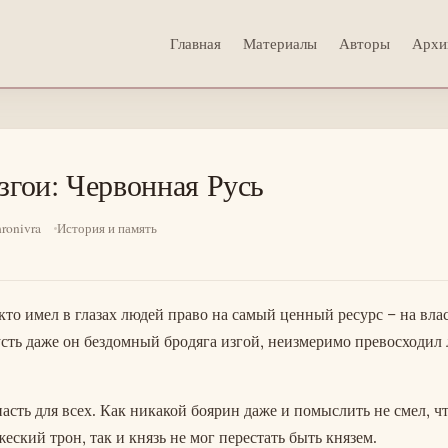
Главная
Материалы
Авторы
Архи
згои: Червонная Русь
ronivra
История и память
то имел в глазах людей право на самый ценный ресурс – на влас
усть даже он бездомный бродяга изгой, неизмеримо превосходил
асть для всех. Как никакой боярин даже и помыслить не смел, ч
жеский трон, так и князь не мог перестать быть князем.