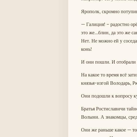
Ярополк, скромно потупив
— Галиция! – радостно орё
это же…блин, да это же са
Нет. Не можно ей у соседа
конь!
И они пошли. И отобрали
На какое то время всё зат
князья-изгой Володарь, Р
Они подошли к вопросу ку
Братья Ростиславичи тайн
Волыни. А знакомцы, сред
Они же раньше какое — то