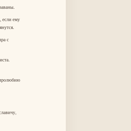
раваны.
 если ему
янутся.
пра с
иста.
 миролюбию
славичу,