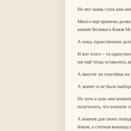
Не мог князь стать кем н
Много ещё времени должн
князей Великого Князя Мо
А пока, единственное дело
И вот этого – то единстве
им ещё тогда оставалось д
А многие ли способны на 
А значит и не было выбора
Но хоть и шли они воевать
получалось, что воевали с
А воинов для своих поход
боком, а степная конница 