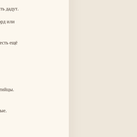
ть дадут.
орд или
есть ещё
нтийцы.
ые.