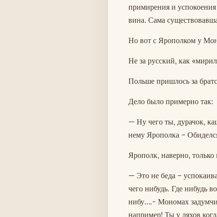
примирения и успокоения к
вина. Сама существовавша
Но вот с Ярополком у Мон
Не за русский, как «мирил
Польше пришлось за братс
Дело было примерно так:
— Ну чего ты, дурачок, к
нему Ярополка – Обиделся
Ярополк, наверно, только 
— Это не беда – успокаив
чего нибудь. Где нибудь в
нибу….- Мономах задумчиво
например! Ты у ляхов когд