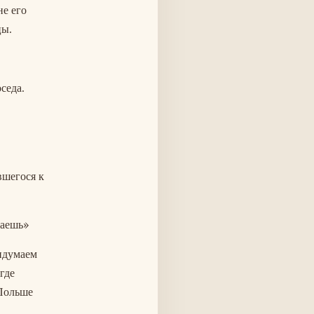
не его
цы.
седа.
вшегося к
маешь»
ридумаем
где
 Польше