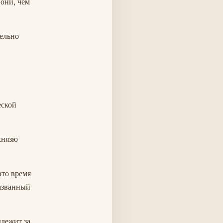
 они, чем
тельно
еской
князю
это время
названный
длежит за