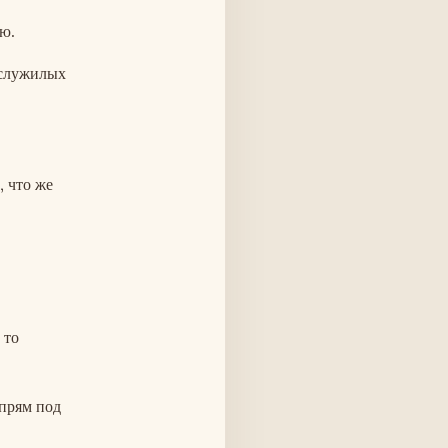
ю.
 служилых
, что же
 то
 прям под