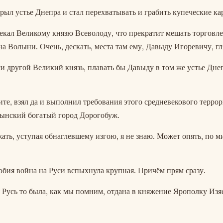
рыл устье Днепра и стал перехватывать и грабить купеческие ка
ал Великому князю Всеволоду, что прекратит мешать торговле,
на Волыни. Очень, дескать, места там ему, Давыду Игоревичу, гл
си другой Великий князь, плавать бы Давыду в том же устье Дне
те, взял да и выполнил требования этого средневекового террор
лынский богатый город Дорогобуж.
жать, уступая обнаглевшему изгою, я не знаю. Может опять, по
юбия война на Руси вспыхнула крупная. Причём прям сразу.
я Русь то была, как мы помним, отдана в княжение Ярополку Изя
.