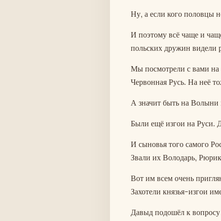
Ну, а если кого половцы н
И поэтому всё чаще и чаще
польских дружин видели р
Мы посмотрели с вами на с
Червонная Русь. На неё то
А значит быть на Волыни 
Были ещё изгои на Руси. 
И сыновья того самого Ро
Звали их Володарь, Рюрик
Вот им всем очень приглян
Захотели князья-изгои им
Давыд подошёл к вопросу 