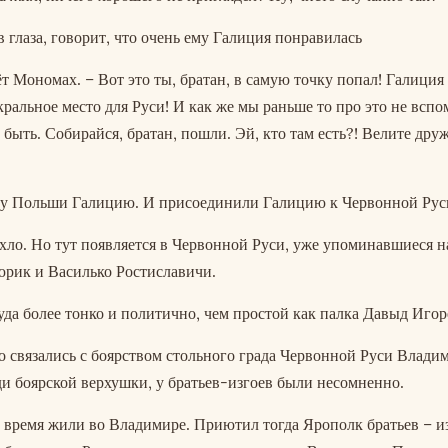
 глаза, говорит, что очень ему Галиция понравилась
т Мономах. – Вот это ты, братан, в самую точку попал! Галиция
кральное место для Руси! И как же мы раньше то про это не всп
 быть. Собирайся, братан, пошли. Эй, кто там есть?! Велите дру
 у Польши Галицию. И присоединили Галицию к Червонной Рус
ихло. Но тут появляется в Червонной Руси, уже упоминавшиеся н
юрик и Василько Ростиславичи.
да более тонко и политично, чем простой как палка Давыд Игор
о связались с боярством стольного града Червонной Руси Влади
и боярской верхушки, у братьев-изгоев были несомненно.
 время жили во Владимире. Приютил тогда Ярополк братьев – из