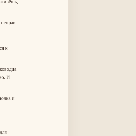
о живёшь,
 неправ.
ся к
ководца.
но. И
полка и
для