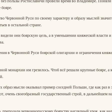
не без пользы Ростиславичи провели время во Владимире. Поняли
 бояре.
ство Червонной Руси по своему характеру и образу мыслей значи
тьев в остальной стране.
 видели они боярскую цель, а в уменьшении княжеской власти и
ва.
ния в Червонной Руси боярской олигархии и ограничения княж
ной монархии им грезилось. Чтоб всё решали крупные бояре, а 
й.
х образ мысли оказывал пример соседней Польши, где как раз в 
от, очень своеобразный государственный строй, в дальнейшем 
, преподала червоннорусскому боярству наглядный урок, как на