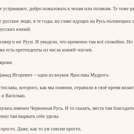
е устраивают, добро пожаловать к чехам или полякам. Те тоже ра
 русские люди, в те годы, во главе идущих на Русь половецких 
усских князей.
евер и юг Руси. И увидели, что временно там всё спокойно. Но 
же есть претенденты из числа князей-изгоев.
крови.
Давыд Игоревич – один из внуков Ярослава Мудрого.
стислава, которого, как мы помним, отравили в своё время виза
 и Василько.
улась именно Червонная Русь. И то сказать, места там благодатн
енно там вырвать себе уделы.
просто. Даже, как то уж совсем просто.