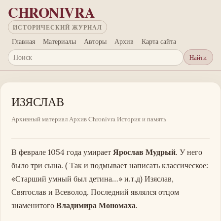
Перейти к основному содержанию
CHRONIVRA
ИСТОРИЧЕСКИЙ ЖУРНАЛ
Главная
Материалы
Авторы
Архив
Карта сайта
Найти
Поиск
ИЗЯСЛАВ
Архивный материал
Архив Chronivra
История и память
В феврале 1054 года умирает
Ярослав Мудрый
. У него
было три сына. ( Так и подмывает написать классическое:
«Старший умный был детина…» и.т.д) Изяслав,
Святослав и Всеволод. Последний являлся отцом
знаменитого
Владимира Мономаха
.