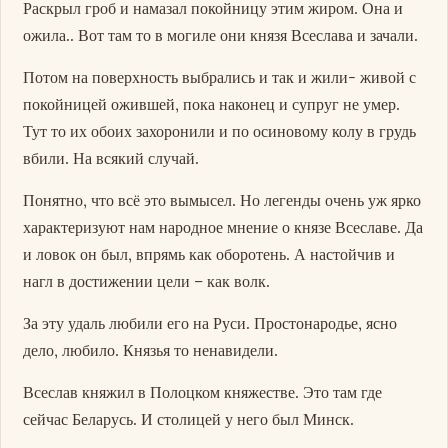
Раскрыл гроб и намазал покойницу этим жиром. Она и
ожила.. Вот там то в могиле они князя Всеслава и зачали.
Потом на поверхность выбрались и так и жили- живой с
покойницей ожившей, пока наконец и супруг не умер.
Тут то их обоих захоронили и по осиновому колу в грудь
вбили. На всякий случай.
Понятно, что всё это вымысел. Но легенды очень уж ярко
характеризуют нам народное мнение о князе Всеславе. Да
и ловок он был, впрямь как оборотень. А настойчив и
нагл в достижении цели – как волк.
За эту удаль любили его на Руси. Простонародье, ясно
дело, любило. Князья то ненавидели.
Всеслав княжил в Полоцком княжестве. Это там где
сейчас Беларусь. И столицей у него был Минск.