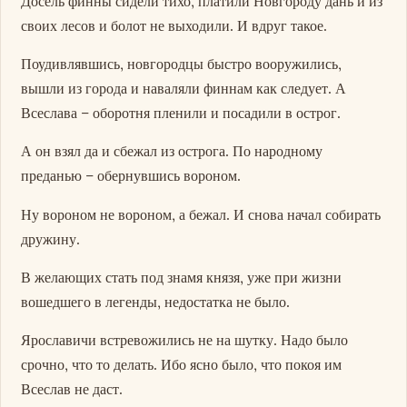
Досель финны сидели тихо, платили Новгороду дань и из
своих лесов и болот не выходили. И вдруг такое.
Поудивлявшись, новгородцы быстро вооружились,
вышли из города и наваляли финнам как следует. А
Всеслава – оборотня пленили и посадили в острог.
А он взял да и сбежал из острога. По народному
преданью – обернувшись вороном.
Ну вороном не вороном, а бежал. И снова начал собирать
дружину.
В желающих стать под знамя князя, уже при жизни
вошедшего в легенды, недостатка не было.
Ярославичи встревожились не на шутку. Надо было
срочно, что то делать. Ибо ясно было, что покоя им
Всеслав не даст.