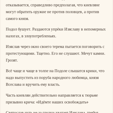
отказывается, справедливо предполагая, что киевляне
могут обратить оружие не против половцев, а против
самого князя.
Подол бушует. Раздаются упрёки Изяславу в непомерных
налогах, в злоупотребленьях.
Изяслав через окно своего терема пытается поговорить с
протестующими. Тщетно. Его не слушают. Мечут камни.
Грозят.
Всё чаще и чаще в толпе на Подоле слышатся крики, что
надо выпустить из поруба народного любимца, князя
Всеслава и вручить ему власть.
Часть киевлян действительно направляется к тюрьме
призывно крича: «Идёмте наших освобождать»
Святослав чуть не за грудки хватает Изяслава, требуя,