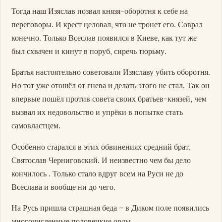
Тогда наш Изяслав позвал князя-оборотня к себе на
переговоры. И крест целовал, что не тронет его. Соврал
конечно. Только Всеслав появился в Киеве, как тут же
был схвачен и кинут в поруб, сиречь тюрьму.
Братья настоятельно советовали Изяславу убить оборотня.
Но тот уже отошёл от гнева и делать этого не стал. Так он
впервые пошёл против совета своих братьев-князей, чем
вызвал их недовольство и упрёки в попытке стать
самовластцем.
Особенно старался в этих обвинениях средний брат,
Святослав Черниговский. И неизвестно чем бы дело
кончилось . Только стало вдруг всем на Руси не до
Всеслава и вообще ни до чего.
На Русь пришла страшная беда – в Диком поле появились
многочисленные половецкие орды.