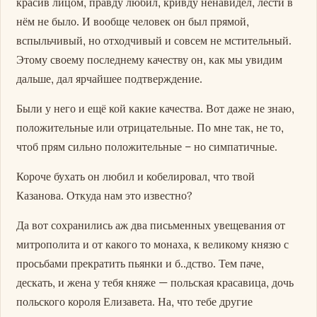
красив лицом, правду любил, кривду ненавидел, лести в
нём не было. И вообще человек он был прямой,
вспыльчивый, но отходчивый и совсем не мстительный.
Этому своему последнему качеству он, как мы увидим
дальше, дал ярчайшее подтверждение.
Были у него и ещё кой какие качества. Вот даже не знаю,
положительные или отрицательные. По мне так, не то,
чтоб прям сильно положительные – но симпатичные.
Короче бухать он любил и кобелировал, что твой
Казанова. Откуда нам это известно?
Да вот сохранились аж два письменных увещевания от
митрополита и от какого то монаха, к великому князю с
просьбами прекратить пьянки и б..дство. Тем паче,
дескать, и жена у тебя княже — польская красавица, дочь
польского короля Елизавета. На, что тебе другие