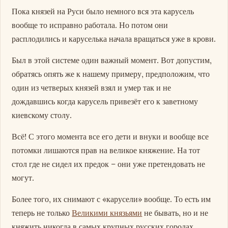
Пока князей на Руси было немного вся эта карусель
вообще то исправно работала. Но потом они
расплодились и каруселька начала вращаться уже в крови.
Был в этой системе один важный момент. Вот допустим,
обратясь опять же к нашему примеру, предположим, что
один из четверых князей взял и умер так и не
дождавшись когда карусель привезёт его к заветному
киевскому столу.
Всё! С этого момента все его дети и внуки и вообще все
потомки лишаются прав на великое княжение. На тот
стол где не сидел их предок – они уже претендовать не
могут.
Более того, их снимают с «карусели» вообще. То есть им
теперь не только
Великими князьями
не бывать, но и не
княжить никогда в самых крупных русских городах.