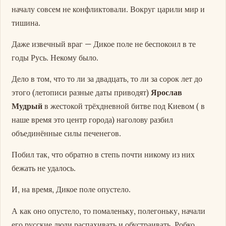
началу совсем не конфликтовали. Вокруг царили мир и
тишина.
Даже извечный враг — Дикое поле не беспокоил в те
годы Русь. Некому было.
Дело в том, что то ли за двадцать, то ли за сорок лет до
этого (летописи разные даты приводят)
Ярослав
Мудрый
в жестокой трёхдневной битве под Киевом ( в
наше время это центр города) наголову разбил
объединённые силы печенегов.
Побил так, что обратно в степь почти никому из них
бежать не удалось.
И, на время, Дикое поле опустело.
А как оно опустело, то помаленьку, полегоньку, начали
его русские люди распахивать и обустраивать. Робко