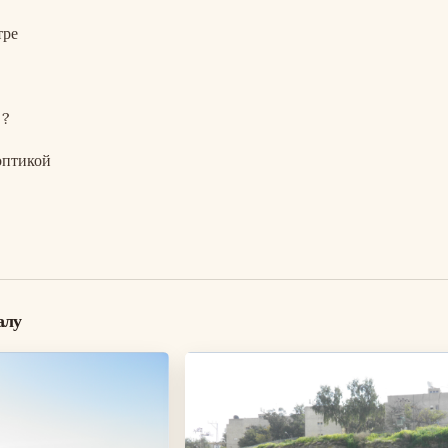
тре
 ?
оптикой
алу
Изображение