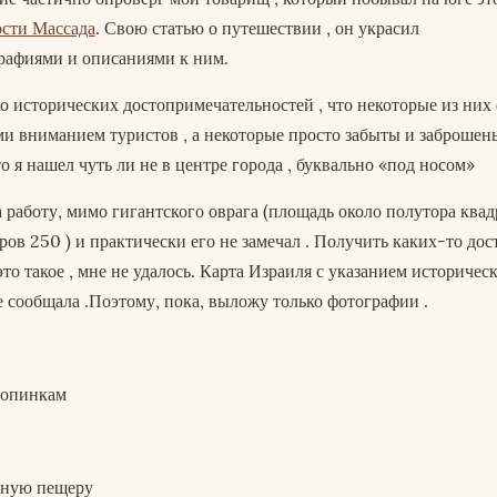
ости Массада
. Свою статью о путешествии , он украсил
афиями и описаниями к ним.
ко исторических достопримечательностей , что некоторые из них
и вниманием туристов , а некоторые просто забыты и заброшен
о я нашел чуть ли не в центре города , буквально «под носом»
на работу, мимо гигантского оврага (площадь около полутора ква
ров 250 ) и практически его не замечал . Получить каких-то до
это такое , мне не удалось. Карта Израиля с указанием историчес
е сообщала .Поэтому, пока, выложу только фотографии .
ропинкам
рную пещеру