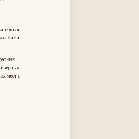
 остаются
ы самими
дратных
стоверных
ких мест и