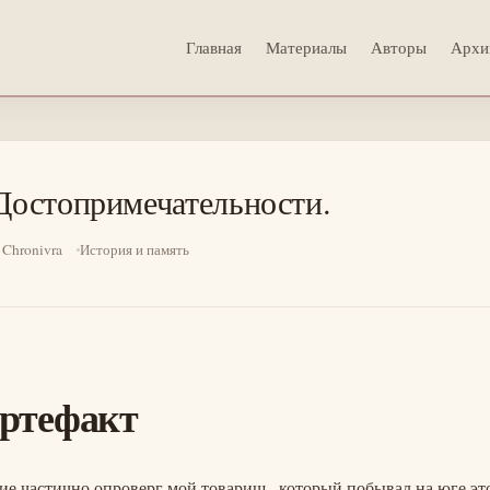
Главная
Материалы
Авторы
Архи
 Достопримечательности.
 Chronivra
История и память
артефакт
ие частично опроверг мой товарищ , который побывал на юге эт