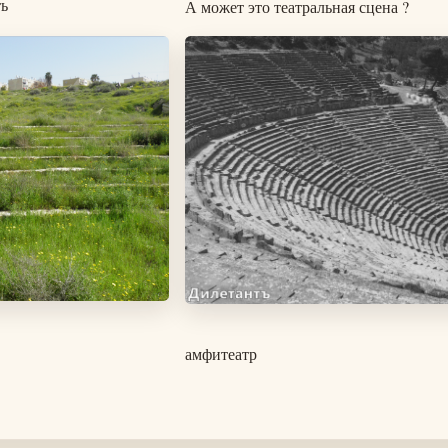
ь
А может это театральная сцена ?
Изображение
амфитеатр