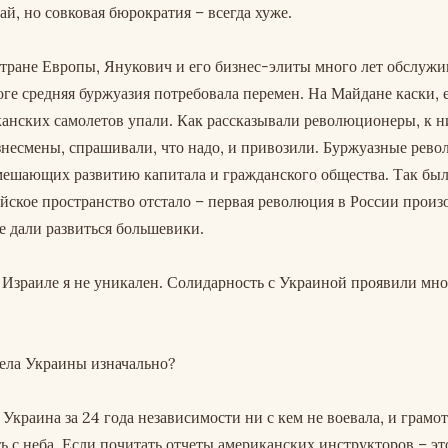
рай, но совковая бюрократия – всегда хуже.
тране Европы, Янукович и его бизнес-элиты много лет обслужи
оге средняя буржуазия потребовала перемен. На Майдане каски, 
иканских самолетов упали. Как рассказывали революционеры, к 
несмены, спрашивали, что надо, и привозили. Буржуазные рев
мешающих развитию капитала и гражданского общества. Так был
ийское пространство отстало – первая революция в России произ
не дали развиться большевики.
 Израиле я не уникален. Солидарность с Украиной проявили мн
ела Украины изначально?
 Украина за 24 года независимости ни с кем не воевала, и грамо
ь с неба. Если почитать отчеты американских инструкторов – эт