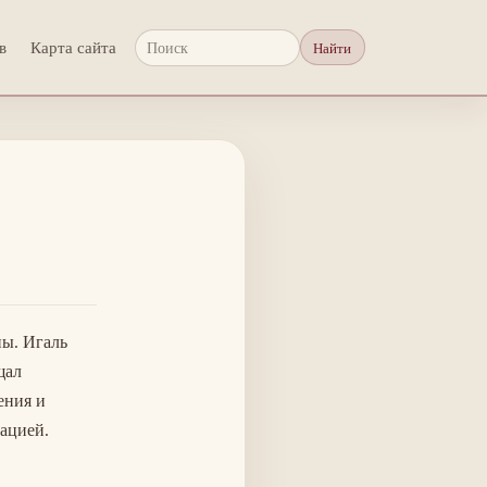
в
Карта сайта
Найти
Поиск
ны. Игаль
щал
ения и
ацией.