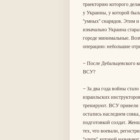
траекторию которого делае
у Украины, у которой был
"умных" снарядов. Этим и
изначально Украина стара
городе минимальные. Воз
операцию: небольшие отря
– После Дебальцевского к
ВСУ?
– За два года войны стал
израильских инструкторов,
тренируют. ВСУ привели в
остались наследием совка
подготовкой солдат. Женщ
тех, что воевали, регист
"элите", которой называют