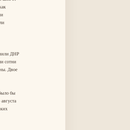
как
ли
ли
енили ДНР
ли сотни
ны. Двое
 было бы
 августа
аких