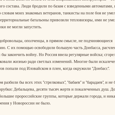
го состава. Люди бродили по базам с взведенными автоматами, 
о словам моих знакомых ветеранов, танкисты на поле боя не уме
 территориальные батальоны привозили тепловизоры, ими не уме
ики не могли запустить.
добровольцы, ополченцы, в прямом смысле, не подчиняющиеся
ию. С их помощью освободили большую часть Донбасса, расчл
 бы закончить войну. Но Россия ввела регулярные войска; сгоре
сковали жизнью ради светлых изменений. Многие были искалече
в попали под Иловайском в плен, когда окружили "Донбасс".
м разбили бы всех этих "стрелковых", "бабаев" и "барадаев", и не
рубки: Дебальцева, десяти тысяч жертв и покалеченных душ. До
большие пророссийские группы, которые держали города, и ник
рения у Новороссии не было.