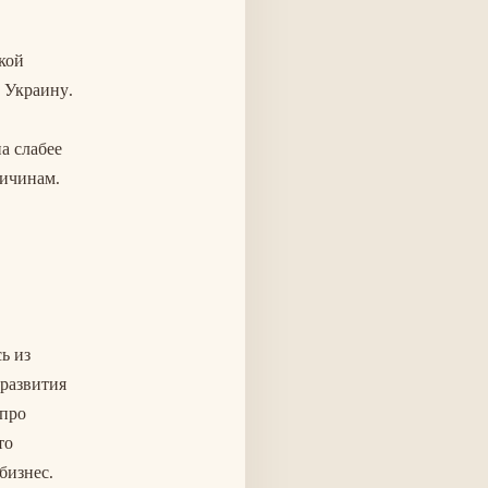
кой
в Украину.
а слабее
ричинам.
ь из
 развития
 про
то
бизнес.