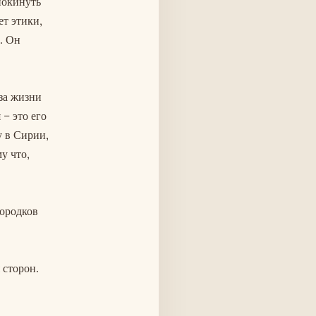
покинуть
ет этики,
. Он
за жизни
– это его
у в Сирии,
у что,
городков
 сторон.