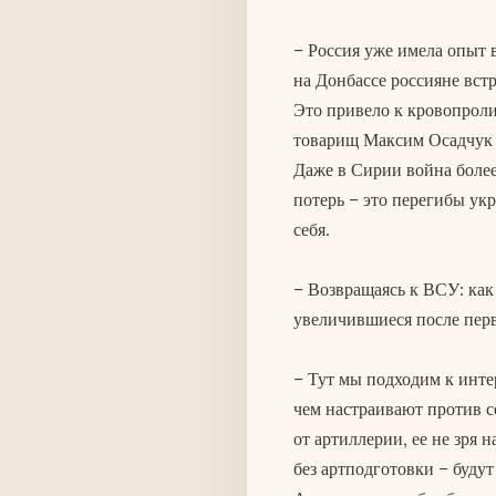
– Россия уже имела опыт в
на Донбассе россияне встр
Это привело к кровопрол
товарищ Максим Осадчук п
Даже в Сирии война более
потерь – это перегибы ук
себя.
– Возвращаясь к ВСУ: ка
увеличившиеся после пер
– Тут мы подходим к инте
чем настраивают против с
от артиллерии, ее не зря 
без артподготовки – буду