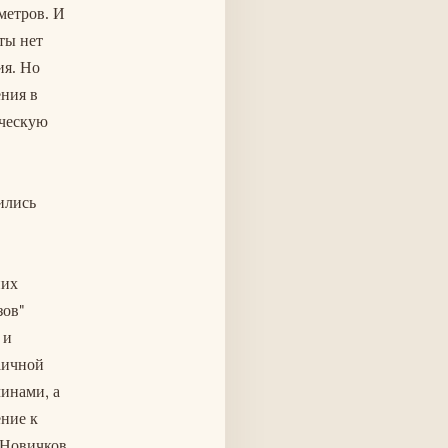
метров. И
ты нет
ия. Но
ения в
ическую
ились
них
зов"
 и
аичной
чинами, а
ение к
. Новичков