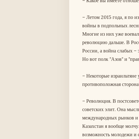
– Какое вы имеете отноше
– Летом 2015 года, я по 
войны в подпольных лесных
Многие из них уже воевал
революцию дальше. В Росс
России, а война слабых –
Но вот полк "Азов" и "пра
– Некоторые израильтяне 
противоположная сторона
– Революция. В постсовет
советских элит. Она мысл
международных рынков и б
Казахстан я вообще молчу.
возможность молодежи и с