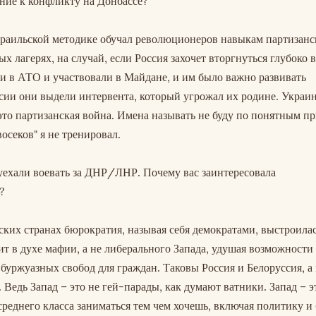
ние к конфликту на Донбассе?
израильской методике обучал революционеров навыкам партизанс
 лагерях, на случай, если Россия захочет вторгнуться глубоко 
и в АТО и участвовали в Майдане, и им было важно развивать
ии они выдели интервента, который угрожал их родине. Украин
 это партизанская война. Имена называть не буду по понятным п
восеков" я не тренировал.
уехали воевать за ДНР/ЛНР. Почему вас заинтересовала
?
ских странах бюрократия, называя себя демократами, выстроилас
ит в духе мафии, а не либерального Запада, удушая возможности
уржуазных свобод для граждан. Таковы Россия и Белоруссия, а
 Ведь Запад – это не гей-парады, как думают ватники. Запад – э
реднего класса заниматься тем чем хочешь, включая политику и 