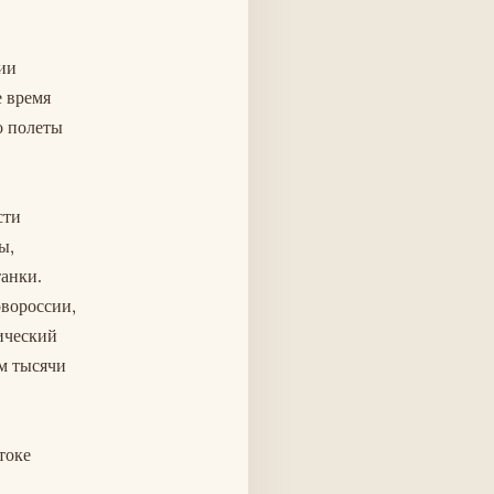
нии
е время
о полеты
сти
ы,
танки.
овороссии,
ический
м тысячи
токе