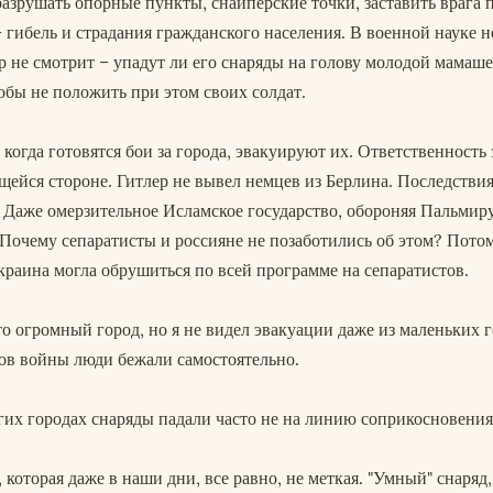
разрушать опорные пункты, снайперские точки, заставить врага 
 гибель и страдания гражданского населения. В военной науке н
р не смотрит – упадут ли его снаряды на голову молодой мамаше
обы не положить при этом своих солдат.
когда готовятся бои за города, эвакуируют их. Ответственность 
ейся стороне. Гитлер не вывел немцев из Берлина. Последствия 
. Даже омерзительное Исламское государство, обороняя Пальмир
 Почему сепаратисты и россияне не позаботились об этом? Потом
Украина могла обрушиться по всей программе на сепаратистов.
о огромный город, но я не видел эвакуации даже из маленьких 
ов войны люди бежали самостоятельно.
гих городах снаряды падали часто не на линию соприкосновения
 которая даже в наши дни, все равно, не меткая. "Умный" снаряд,