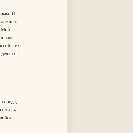
ормы. И
 армией.
. Мой
зовался.
оссийских
одеяло на
 города,
 потерь
 войска