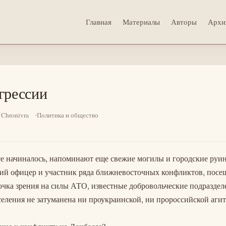
Главная
Материалы
Авторы
Архи
грессии
 Chronivra
Политика и общество
се начиналось, напоминают еще свежие могилы и городские руи
ий офицер и участник ряда ближневосточных конфликтов, посе
чка зрения на силы АТО, известные добровольческие подраздел
еления не затуманена ни проукраинской, ни пророссийской агит