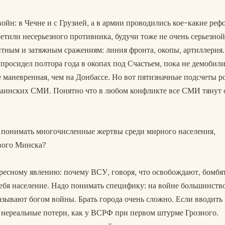
ойн: в Чечне и с Грузией, а в армии проводились кое-какие реф
етили несерьезного противника, будучи тоже не очень серьезной
итным и затяжным сражениям: линия фронта, окопы, артиллерия
росидел полтора года в окопах под Счастьем, пока не демобили
 маневренная, чем на Донбассе. Но вот пятизначные подсчеты р
раинских СМИ. Понятно что в любом конфликте все СМИ тянут 
к понимать многочисленные жертвы среди мирного населения,
вого Минска?
ресному явлению: почему ВСУ, говоря, что освобождают, бомбят
ебя население. Надо понимать специфику: на войне большинство
называют богом войны. Брать города очень сложно. Если вводить
т нереальные потери, как у ВСРФ при первом штурме Грозного.