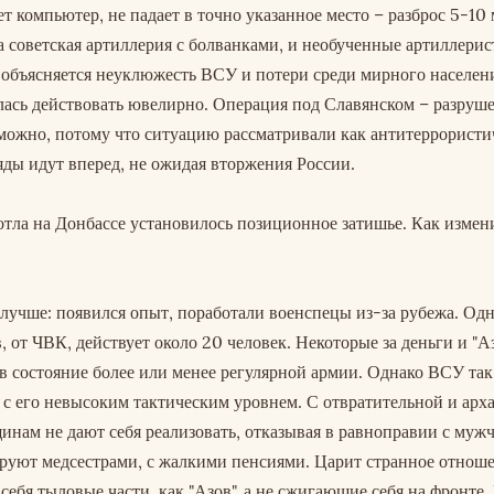
т компьютер, не падает в точно указанное место – разброс 5-10 
а советская артиллерия с болванками, и необученные артиллерис
 объясняется неуклюжесть ВСУ и потери среди мирного населен
лась действовать ювелирно. Операция под Славянском – разруш
можно, потому что ситуацию рассматривали как антитеррорист
ды идут вперед, не ожидая вторжения России.
отла на Донбассе установилось позиционное затишье. Как измен
о лучше: появился опыт, поработали военспецы из-за рубежа. Од
 от ЧВК, действует около 20 человек. Некоторые за деньги и "А
 состояние более или менее регулярной армии. Однако ВСУ так
, с его невысоким тактическим уровнем. С отвратительной и арх
инам не дают себя реализовать, отказывая в равноправии с муж
рируют медсестрами, с жалкими пенсиями. Царит странное отнош
 себя тыловые части, как "Азов", а не сжигающие себя на фронте