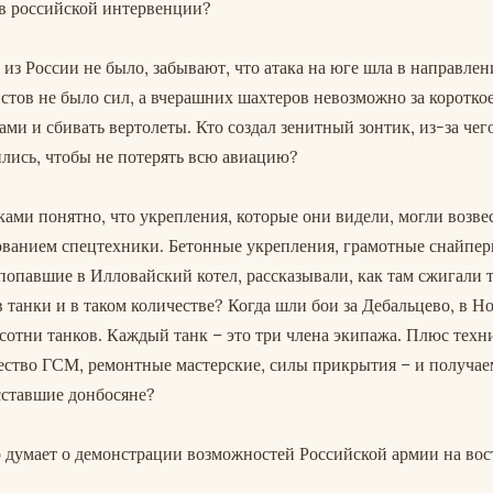
 в российской интервенции?
т из России не было, забывают, что атака на юге шла в направле
истов не было сил, а вчерашних шахтеров невозможно за коротко
ами и сбивать вертолеты. Кто создал зенитный зонтик, из-за чег
лись, чтобы не потерять всю авиацию?
ками понятно, что укрепления, которые они видели, могли возве
ованием спецтехники. Бетонные укрепления, грамотные снайпер
опавшие в Илловайский котел, рассказывали, как там сжигали 
 танки и в таком количестве? Когда шли бои за Дебальцево, в Н
сотни танков. Каждый танк – это три члена экипажа. Плюс техн
ество ГСМ, ремонтные мастерские, силы прикрытия – и получае
сставшие донбосяне?
 думает о демонстрации возможностей Российской армии на вос