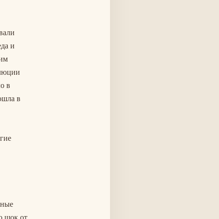
вали
еда и
ним
олюции
о в
ошла в
огие
тные
о шок от