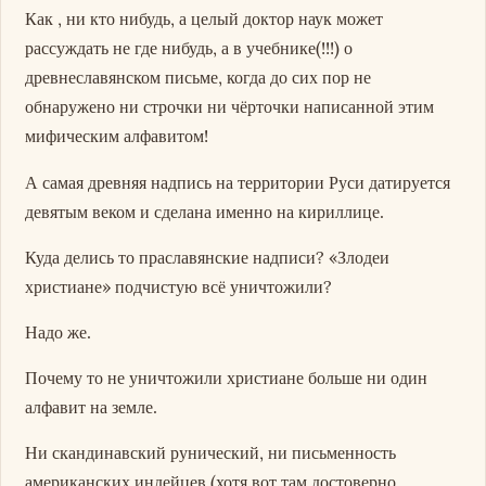
Как , ни кто нибудь, а целый доктор наук может
рассуждать не где нибудь, а в учебнике(!!!) о
древнеславянском письме, когда до сих пор не
обнаружено ни строчки ни чёрточки написанной этим
мифическим алфавитом!
А самая древняя надпись на территории Руси датируется
девятым веком и сделана именно на кириллице.
Куда делись то праславянские надписи? «Злодеи
христиане» подчистую всё уничтожили?
Надо же.
Почему то не уничтожили христиане больше ни один
алфавит на земле.
Ни скандинавский рунический, ни письменность
американских индейцев (хотя вот там достоверно