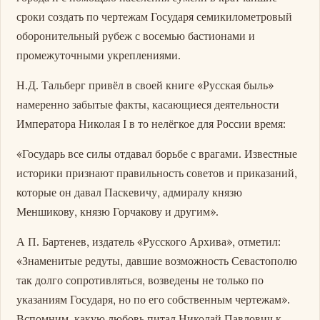
сроки создать по чертежам Государя семикилометровый
оборонительный рубеж с восемью бастионами и
промежуточными укреплениями.
Н.Д. Тальберг привёл в своей книге «Русская быль»
намеренно забытые факты, касающиеся деятельности
Императора Николая I в то нелёгкое для России время:
«Государь все силы отдавал борьбе с врагами. Известные
историки признают правильность советов и приказаний,
которые он давал Паскевичу, адмиралу князю
Меншикову, князю Горчакову и другим».
А П. Бартенев, издатель «Русского Архива», отметил:
«Знаменитые редуты, давшие возможность Севастополю
так долго сопротивляться, возведены не только по
указаниям Государя, но по его собственным чертежам».
Вспомним, какую любовь питал Николай Павлович к