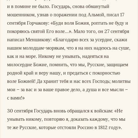
и в помине не было. Государь, снова обманутый
мошенником, узнав о поражении под Альмой, писал 17
сентября Горчакову: «Буди воля Божия, роптать не буду и
покоряюсь святой Его воле…». Мало того, он 27 сентября
написал Меншикову: «Благодарю всех за усердие, скажи
нашим молодцам-морякам, что я на них надеюсь на суше,
как и на море. Никому не унывать, надеяться на
милосердие Божие, помнить, что мы, Русские, защищаем
родной край и веру нашу, и предаться с покорностью
воле Божией! Да хранит тебя и нас всех Господь; молитвы
мои – за вас и за ваше правое дело, а душа и все мысли –
с вами!»
30 сентября Государь вновь обращался к войскам: «Не
унывать никому, повторяю я, доказать каждому, что мы
те же Русские, которые отстояли Россию в 1812 году».