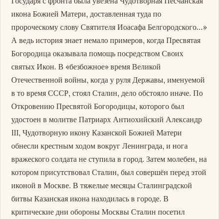
Государя с фронта была увезена Чудотворная Песчанская
икона Божией Матери, доставленная туда по
пророческому слову Святителя Иоасафа Белгородского…»
А ведь история знает немало примеров, когда Пресвятая
Богородица оказывала помощь посредством Своих
святых Икон. В «безбожное» время Великой
Отечественной войны, когда у руля Державы, именуемой
в то время СССР, стоял Сталин, дело обстояло иначе. По
Откровению Пресвятой Богородицы, которого был
удостоен в молитве Патриарх Антиохийский Александр
III, Чудотворную икону Казанской Божией Матери
обнесли крестным ходом вокруг Ленинграда, и нога
вражеского солдата не ступила в город. Затем молебен, на
котором присутствовал Сталин, был совершён перед этой
иконой в Москве. В тяжелые месяцы Сталинградской
битвы Казанская икона находилась в городе. В
критические дни обороны Москвы Сталин посетил