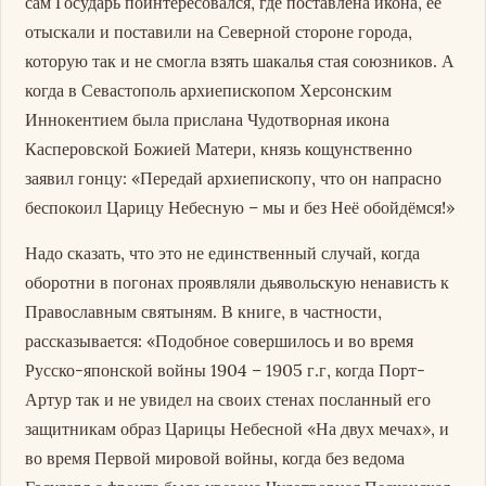
сам Государь поинтересовался, где поставлена икона, её
отыскали и поставили на Северной стороне города,
которую так и не смогла взять шакалья стая союзников. А
когда в Севастополь архиепископом Херсонским
Иннокентием была прислана Чудотворная икона
Касперовской Божией Матери, князь кощунственно
заявил гонцу: «Передай архиепископу, что он напрасно
беспокоил Царицу Небесную – мы и без Неё обойдёмся!»
Надо сказать, что это не единственный случай, когда
оборотни в погонах проявляли дьявольскую ненависть к
Православным святыням. В книге, в частности,
рассказывается: «Подобное совершилось и во время
Русско-японской войны 1904 – 1905 г.г, когда Порт-
Артур так и не увидел на своих стенах посланный его
защитникам образ Царицы Небесной «На двух мечах», и
во время Первой мировой войны, когда без ведома