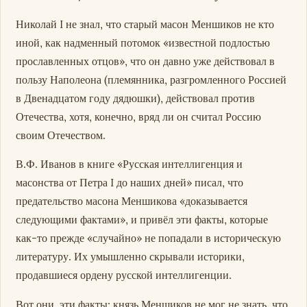
Николай I не знал, что старый масон Меншиков не кто
иной, как надменный потомок «известной подлостью
прославленных отцов», что он давно уже действовал в
пользу Наполеона (племянника, разгромленного Россией
в Двенадцатом году дядюшки), действовал против
Отечества, хотя, конечно, вряд ли он считал Россию
своим Отечеством.
В.Ф. Иванов в книге «Русская интеллигенция и
масонства от Петра I до наших дней» писал, что
предательство масона Меншикова «доказывается
следующими фактами», и привёл эти факты, которые
как-то прежде «случайно» не попадали в историческую
литературу. Их умышленно скрывали историки,
продавшиеся ордену русской интеллигенции.
Вот они, эти факты: князь Меншиков не мог не знать, что