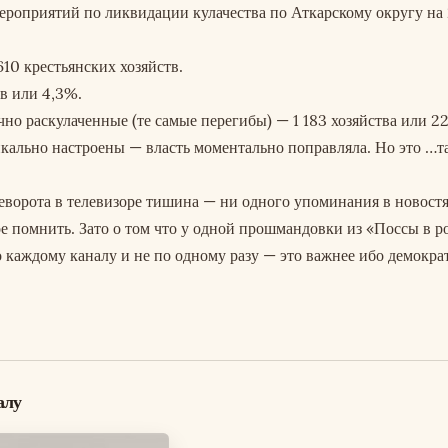
мероприятий по ликвидации кулачества по Аткарскому округу на
610 крестьянских хозяйств.
тв или 4,3%.
о раскулаченные (те самые перегибы) — 1 183 хозяйства или 22,
икально настроены — власть моментально поправляла. Но это …та
еворота в телевизоре тишина — ни одного упоминания в новостя
ое помнить. Зато о том что у одной прошмандовки из «Поссы в р
о каждому каналу и не по одному разу — это важнее ибо демокра
алу