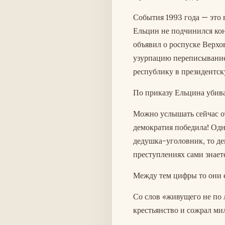
События 1993 года — это
Ельцин не подчинился ко
объявил о роспуске Верхо
узурпацию переписыванием
республику в президентск
По приказу Ельцина убив
Можно услышать сейчас от 
демократия победила! Одн
дедушка-уголовник, то де
преступлениях сами знает
Между тем цифры то они е
Со слов «живущего не по
крестьянство и сожрал ми