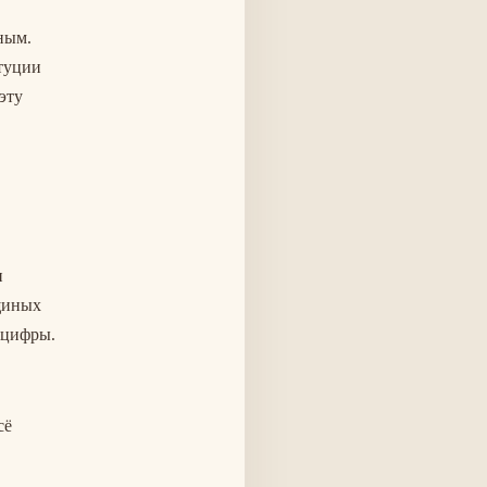
ным.
туции
эту
н
вщиных
 цифры.
сё