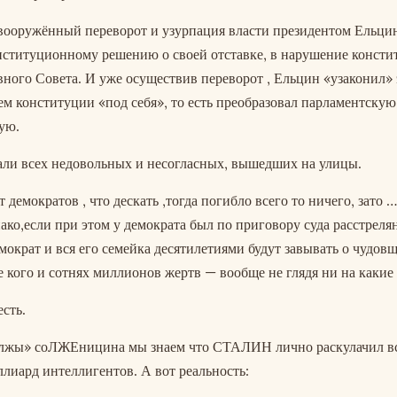
 вооружённый переворот и узурпация власти президентом Ельци
нституционному решению о своей отставке, в нарушение консти
вного Совета. И уже осуществив переворот , Ельцин «узаконил» 
 конституции «под себя», то есть преобразовал парламентскую
ую.
али всех недовольных и несогласных, вышедших на улицы.
демократов , что дескать ,тогда погибло всего то ничего, зато …
ако,если при этом у демократа был по приговору суда расстреля
мократ и вся его семейка десятилетиями будут завывать о чудо
е кого и сотнях миллионов жертв — вообще не глядя ни на какие
сть.
 лжы» соЛЖЕницина мы знаем что СТАЛИН лично раскулачил в
ллиард интеллигентов. А вот реальность: