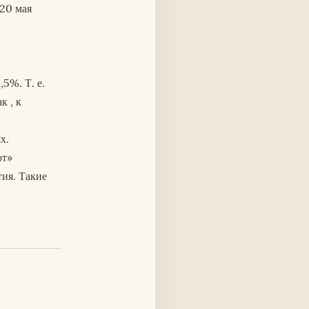
 20 мая
5%. Т. е.
к , к
х.
от»
тия. Такие