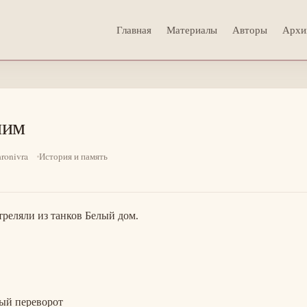
Главная
Материалы
Авторы
Архи
ним
ronivra
История и память
треляли из танков Белый дом.
ый переворот