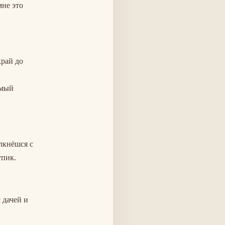
мне это
край до
юмый
лкнёшся с
упик.
 дачей и