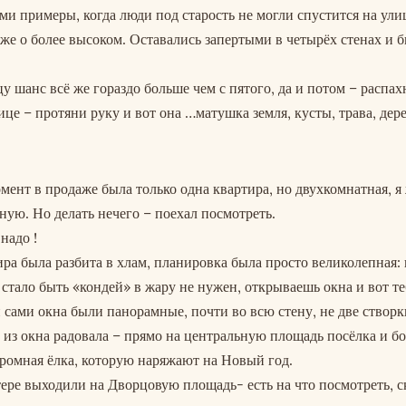
ми примеры, когда люди под старость не могли спустится на ули
уже о более высоком. Оставались запертыми в четырёх стенах и 
у шанс всё же гораздо больше чем с пятого, да и потом – распах
ице – протяни руку и вот она …матушка земля, кусты, трава, дере
мент в продаже была только одна квартира, но двухкомнатная, я
ую. Но делать нечего – поехал посмотреть.
надо !
ира была разбита в хлам, планировка была просто великолепная:
стало быть «кондей» в жару не нужен, открываешь окна и вот те
 сами окна были панорамные, почти во всю стену, не две створки
а из окна радовала – прямо на центральную площадь посёлка и бо
ромная ёлка, которую наряжают на Новый год.
тере выходили на Дворцовую площадь- есть на что посмотреть, с