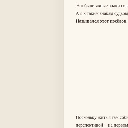
Это были явные знаки св
А я к таким знакам судьб
Назывался этот посёлок 
Поскольку жить я там соби
перспективой – на первом