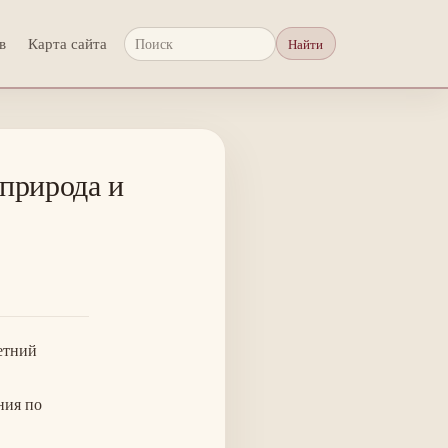
в
Карта сайта
Найти
Поиск
 природа и
етний
ния по