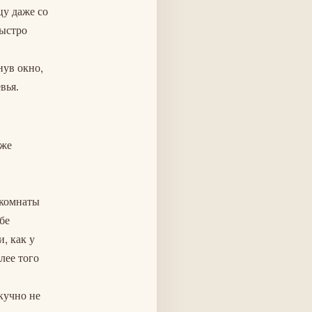
цу даже со
быстро
нув окно,
вья.
 же
 комнаты
бе
, как у
лее того
кучно не