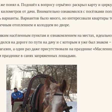
у же понял я. Подошёл к вопросу серьёзно: раскрыл карту и цирк
0 километров от дачи. Внимательно ознакомился с посёлками по
ть варианты. Вариантов было много, но интересовали квартиры т
 печным отоплением и колодцем во дворе.
всяким насёленным пунктам и ознакомлением на местах, идеальн
дился на дороге по пути на дачу и с которым я уже был знаком –
магазин, а один раз даже присутствовали на празднике «Маслени
ом празднике в санях запряженных лошадьми.