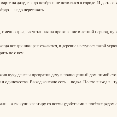
 марте на дачу, так до ноября и не появлялся в городе. И до того 
вёрдо — надо переезжать.
а, именно дача, расчитанная на проживание в летний период, ну 
 когда все дачники разъезжаются, в деревне наступает такой угр
рить не с кем.
ожив кучу денег и превратив дачу в полноценный дом, зимой сто
и и одиночества. Выход конечно есть — водка. Но это выход в…т
ли – а ты купи квартиру со всеми удобствами в посёлке рядом с