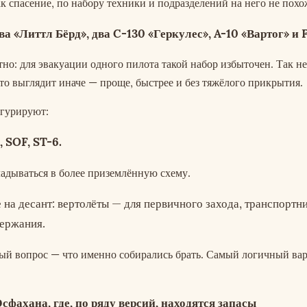
как спасение, по набору техники и подразделений на него не похо
ва «Литтл Бёрд», два C-130 «Геркулес», A-10 «Вартог» и F
тно: для эвакуации одного пилота такой набор избыточен. Так н
то выглядит иначе — проще, быстрее и без тяжёлого прикрытия.
игурируют:
, SOF, ST-6.
ладываться в более приземлённую схему.
на десант: вертолёты — для первичного захода, транспортн
держания.
ный вопрос — что именно собирались брать. Самый логичный ва
фахана, где, по ряду версий, находятся запасы