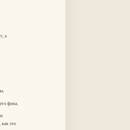
т, а
ы.
его фона.
не
 как это