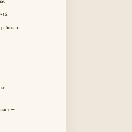
же.
-15.
е работают
ики
риант —