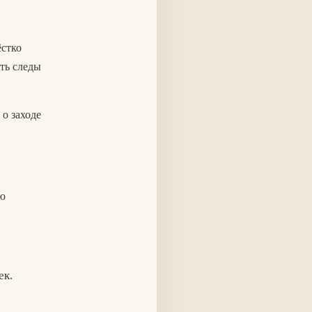
ёстко
ить следы
 о заходе
ую
ек.