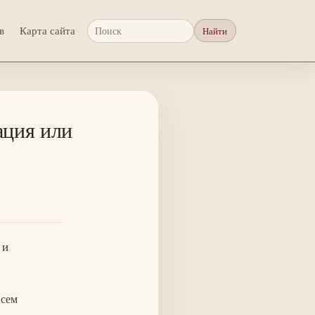
в
Карта сайта
Найти
Поиск
ация или
 и
всем