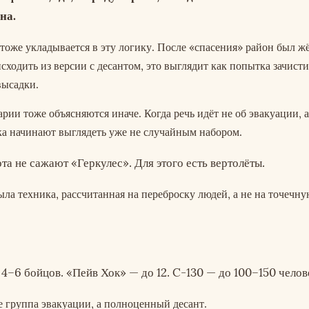
на.
тоже укладывается в эту логику. После «спасения» район был ж
сходить из версии с десантом, это выглядит как попытка зачист
высадки.
рии тоже объясняются иначе. Когда речь идёт не об эвакуации, а
ка начинают выглядеть уже не случайным набором.
та не сажают «Геркулес». Для этого есть вертолёты.
ыла техника, рассчитанная на переброску людей, а не на точечн
4–6 бойцов. «Пейв Хок» — до 12. C-130 — до 100–150 челов
е группа эвакуации, а полноценный десант.