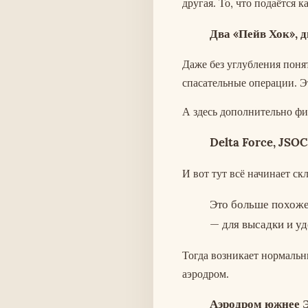
другая. То, что подаётся 
Два «Пейв Хок», д
Даже без углубления поня
спасательные операции. Э
А здесь дополнительно ф
Delta Force, JSOC
И вот тут всё начинает ск
Это больше похоже 
— для высадки и у
Тогда возникает нормаль
аэродром.
Аэродром южнее Эс