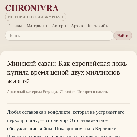
Перейти к основному содержанию
CHRONIVRA
ИСТОРИЧЕСКИЙ ЖУРНАЛ
Главная
Материалы
Авторы
Архив
Карта сайта
Найти
Поиск
Минский саван: Как европейская ложь
купила время ценой двух миллионов
жизней
Архивный материал
Редакция Chronivra
История и память
Любая остановка в конфликте, которая не устраняет его
первопричину, — это не мир. Это регламентное
обслуживание войны. Пока дипломаты в Берлине и
Париже подписывали протоколы, на местах заливали