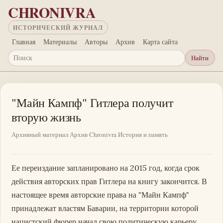
Перейти к основному содержанию
CHRONIVRA
ИСТОРИЧЕСКИЙ ЖУРНАЛ
Главная
Материалы
Авторы
Архив
Карта сайта
Найти
Поиск
"Майн Кампф" Гитлера получит
вторую жизнь
Архивный материал
Архив Chronivra
История и память
Ее переиздание запланировано на 2015 год, когда срок
действия авторских прав Гитлера на книгу закончится. В
настоящее время авторские права на "Майн Кампф"
принадлежат властям Баварии, на территории которой
нацистский фюрер начал свою политическую карьеру.