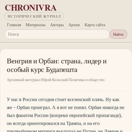
Перейти к основному содержанию
CHRONIVRA
ИСТОРИЧЕСКИЙ ЖУРНАЛ
Главная
Материалы
Авторы
Архив
Карта сайта
Найти
Поиск
Венгрия и Орбан: страна, лидер и
особый курс Будапешта
Архивный материал
Юрий Кольский
Политика и общество
У нас в России сегодня стоит вселенский плачь. Ну как
же - Орбан проиграл. А я вот не понял. Орбан никогда не
был фанатом России (вопреки европейской пропаганде),
он всегда ориентировался на Трампа, и на его
предвыборном митинге выступал не Путин, не Лавров и